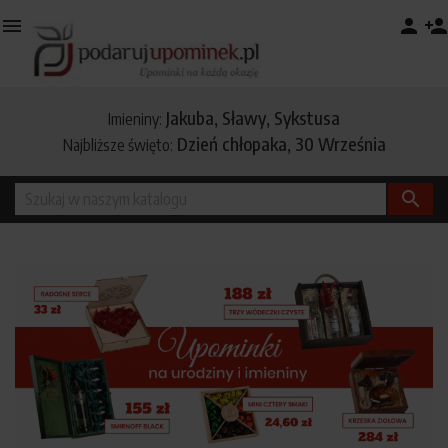

person
person_add
Jakuba, Sławy, Sykstusa
Imieniny:
Dzień chłopaka, 30 Września
Najbliższe święto:
