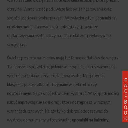
warto zastanowić się nad zainteresowaniami osoby, która prezent
otrzyma. Warto wziąć pod uwagę hobby, zaingerowania oraz
sposób spędzania wolnego czasu. W związku z tym upominki na
urodziny mogą stanowić część kolekcji czy sprawić, że
obdarowywana osoba otrzyma coś co ułatwi jej wykonywanie
swojej pasji.
Świetne prezenty na imieniny mają też formę dodatków do wnętrz.
Taki prezent sprawdzi się jedynie w przypadku, kiedy wiemy jakie
wnętrza są lubiane przez urodzinową osobą. Mogą być to
F
klasyczne pokoje, albo te utrzymane w stylu retro czy
A
C
nowoczesnym. Na pewno jest w czym wybierać. W sklepach można
E
B
nabyć naprawdę wiele dekoracji, które dostępne są w różnych
O
wariantach cenowych. Należy tylko dobrze je dopasować do
O
K
wystroju domu i mamy wtedy świetne
upominki na imieniny
.