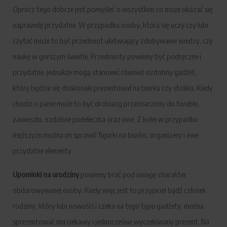
Oprócz tego dobrze jest pomyśleć o wszystkim co może okazać się
naprawdę przydatne. W przypadku osoby, która się uczy czy lubi
czytać może to być przedmiot ułatwiający zdobywanie wiedzy, czy
naukę w gorszym świetle. Przedmioty powinny być podręczne i
przydatne, jednakże mogą stanowić również ozdobny gadżet,
który będzie się doskonale prezentował na biurku czy stoliku. Kiedy
chodzi o panie może to być drobiazg przeznaczony do torebki,
zawieszki, ozdobne pudełeczka oraz inne. Z kolei w przypadku
mężczyzn można im sprawić figurki na biurko, organizery i inne
przydatne elementy.
Upominki na urodziny
powinny brać pod uwagę charakter
obdarowywanej osoby. Kiedy więc jest to przyjaciel bądź członek
rodziny, który lubi nowości i czeka na tego typu gadżety, można
sprezentować mu ciekawy i jednocześnie wyczekiwany prezent. Na