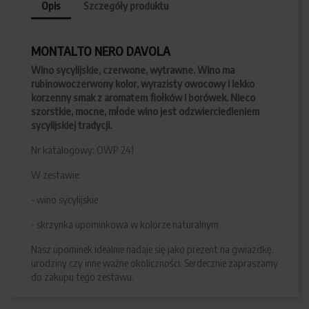
Opis
Szczegóły produktu
MONTALTO NERO DAVOLA
Wino sycylijskie, czerwone, wytrawne
. Wino ma
rubinowoczerwony kolor, wyrazisty owocowy i lekko
korzenny smak z aromatem fiołków i borówek. Nieco
szorstkie, mocne, młode wino jest odzwierciedleniem
sycylijskiej tradycji.
Nr katalogowy: OWP 241
W zestawie:
- wino sycylijskie
- skrzynka upominkowa w kolorze naturalnym
Nasz upominek idealnie nadaje się jako prezent na gwiazdkę,
urodziny czy inne ważne okoliczności. Serdecznie zapraszamy
do zakupu tego zestawu.