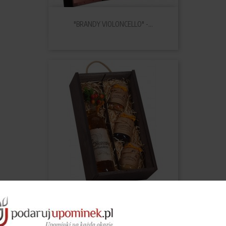
"BRANDY VIOLONCELLO" -...
"ŚLIWOWICA" - Upominek