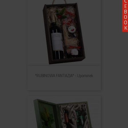
C
E
B
O
O
K
"RUBINOWA FANTAZJA" - Upominek