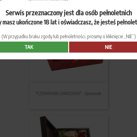
Serwis przeznaczony jest dla osób pełnoletnich
 masz ukończone 18 lat i oświadczasz, że jesteś pełnole
(W przypadku braku zgody lub pełnoletności, prosimy o kliknięcie „NIE”)
TAK
NIE
"CZERWONA GWIAZDKA" - Upominek