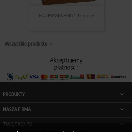
"BACZEWSKI WHISKY" - Upominek
Wszystkie produkty

Akceptujemy
płatności:

PRODUKTY

NASZA FIRMA

TWOJE KONTO