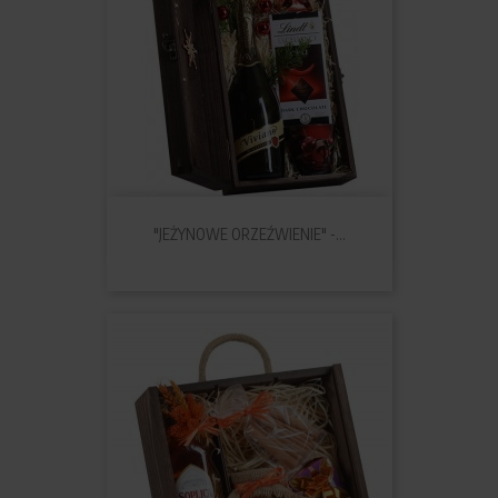
"JEŻYNOWE ORZEŹWIENIE" -...