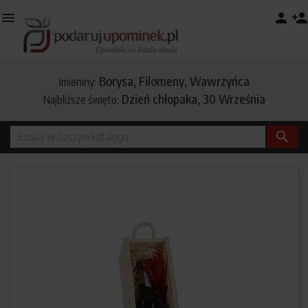

person
person_add
Borysa, Filomeny, Wawrzyńca
Imieniny:
Dzień chłopaka, 30 Września
Najbliższe święto:
