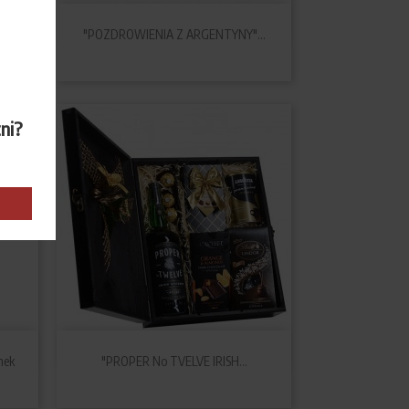

Szybki podgląd
nek
"POZDROWIENIA Z ARGENTYNY"...
tni?

Szybki podgląd
nek
"PROPER No TVELVE IRISH...