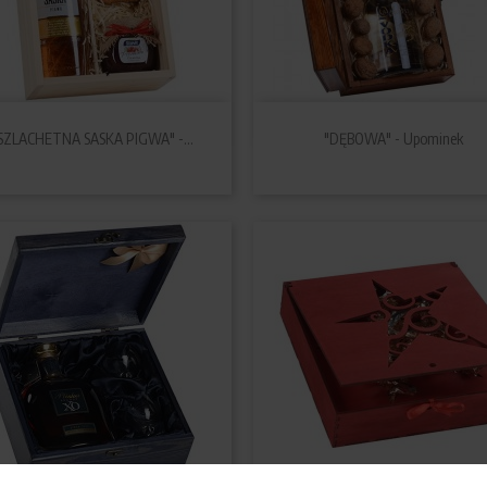


Szybki podgląd
Szybki podgląd
SZLACHETNA SASKA PIGWA" -...
"DĘBOWA" - Upominek