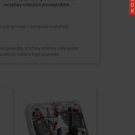
O
 receptury szkockich przemytników .
K
rze brązowym z wycięciem na etykietę
na gwiazdkę, urodziny, imieniny i inne ważne
raszamy do wyboru tego upominku.