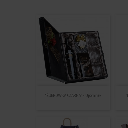

Szybki podgląd
"ŻUBRÓWKA CZARNA" - Upominek
"