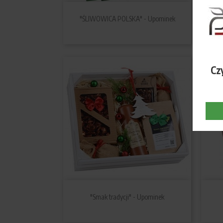

Szybki podgląd
"ŚLIWOWICA POLSKA" - Upominek
"
Czy

Szybki podgląd
"Smak tradycji" - Upominek