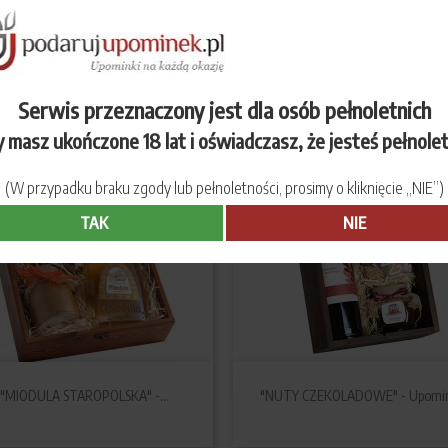


Szybki podgląd
Szybki podgląd
BRANDY XO PLISKA" - Upominek
"CZERWONA GWIAZDKA" - Upomi
Serwis przeznaczony jest dla osób pełnoletnich
 masz ukończone 18 lat i oświadczasz, że jesteś pełnole
(W przypadku braku zgody lub pełnoletności, prosimy o kliknięcie „NIE”)
TAK
NIE


Szybki podgląd
Szybki podgląd
"MIODULA STAROPOLSKA" -...
"NUTY CZEKOLADOWE" - Upomi