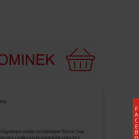
ktu
F
A
C
E
 łagodnym smaku i przyjemnym finiszu. Swą
B
O
tworzona z najlepszych gatunków szkockich