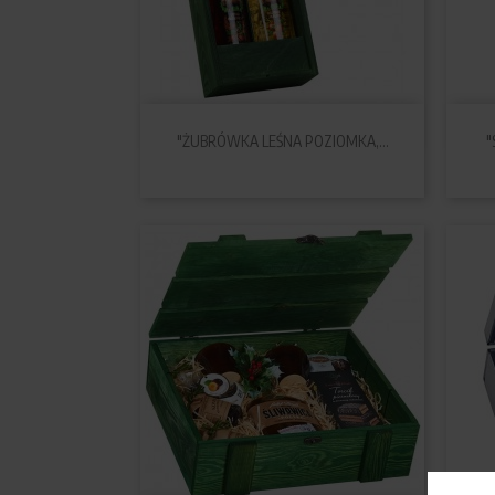

Szybki podgląd
"ŻUBRÓWKA LEŚNA POZIOMKA,...
"