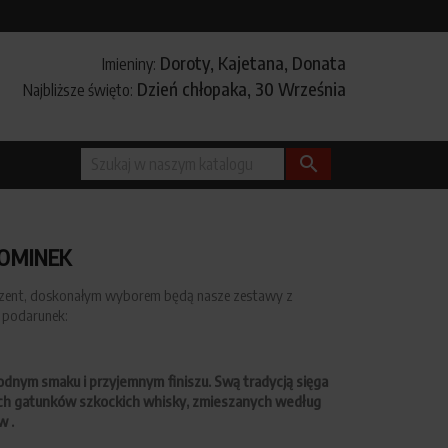
Doroty, Kajetana, Donata
Imieniny:
Dzień chłopaka, 30 Września
Najbliższe święto:

POMINEK
zent, doskonałym wyborem będą nasze zestawy z
 podarunek:
dnym smaku i przyjemnym finiszu. Swą tradycją sięga
ych gatunków szkockich whisky, zmieszanych według
w .