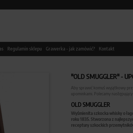
as
Regulamin sklepu
Grawerka - jak zamówić?
Kontakt
"OLD SMUGGLER" - U
Aby sprawić komuś wyjątkowy pre
upominkami. Polecamy następujący
OLD SMUGGLER
Wyśmienita szkocka whisky o łago
roku 1835. Stworzona z najlepsz
receptury szkockich przemytnikó