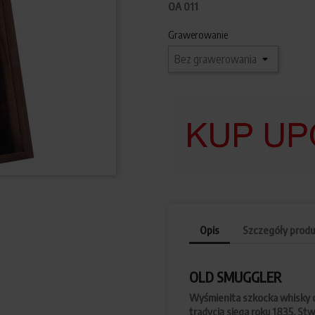
OA 011
Grawerowanie
Opis
Szczegóły produ
OLD SMUGGLER
Wyśmienita szkocka whisky o
tradycją sięga roku 1835. S