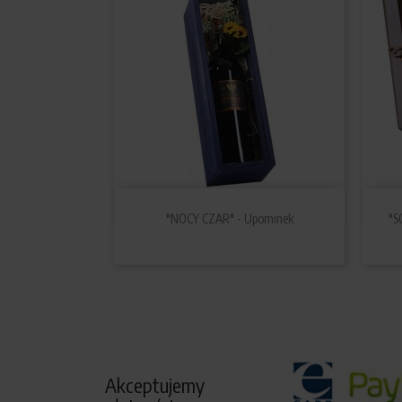

Szybki podgląd
"NOCY CZAR" - Upominek
"S
Akceptujemy