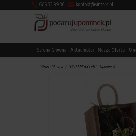


609 55 99 36
kontakt@vintore.pl
Strona Główna
Aktualności
Nasza Oferta
O n
Strona Główna
"OLD SMUGGLER" - Upominek