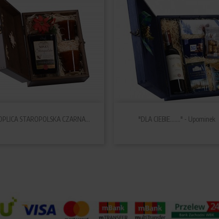


Szybki podgląd
Szybki podgląd
OPLICA STAROPOLSKA CZARNA...
"DLA CIEBIE……." - Upominek