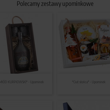
Polecamy zestawy upominkowe


Szybki podgląd
Szybki podgląd
MIÓD KURPIOWSKI" - Upominek
"Ciut słońca" - Upominek