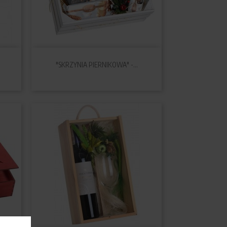

Szybki podgląd
"SKRZYNIA PIERNIKOWA" -...