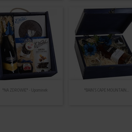


Szybki podgląd
Szybki podgląd
"NA ZDROWIE" - Upominek
"BAIN’S CAPE MOUNTAIN...