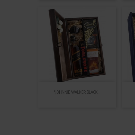

Szybki podgląd
"JOHNNIE WALKER BLACK...