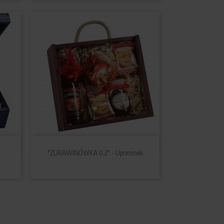

Szybki podgląd
"ŻURAWINÓWKA 0,2" - Upominek