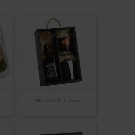

Szybki podgląd
"JACK DANIELS" - Upominek