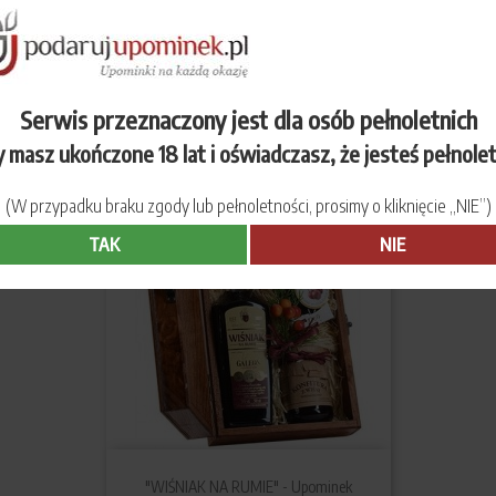
"TORUŃSKA PIERNIKOWA" -...
Serwis przeznaczony jest dla osób pełnoletnich
 masz ukończone 18 lat i oświadczasz, że jesteś pełnole
(W przypadku braku zgody lub pełnoletności, prosimy o kliknięcie „NIE”)
TAK
NIE
"WIŚNIAK NA RUMIE" - Upominek