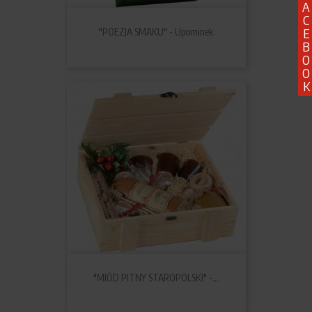
A
C
E
"POEZJA SMAKU" - Upominek
B
O
O
K
"MIÓD PITNY STAROPOLSKI" -...