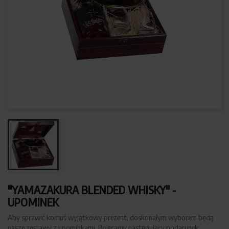
"YAMAZAKURA BLENDED WHISKY" -
UPOMINEK
Aby sprawić komuś wyjątkowy prezent, doskonałym wyborem będą
nasze zestawy z upominkami. Polecamy następujący podarunek: