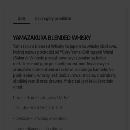
Opis
Szczegóły produktu
YAMAZAKURA BLENDED WHISKY
Yamazakura Blended Whisky to japońska whisky zbożowa,
której nazwa pochodzi od "Góry Yama Kwitnących Wiśni
(Sakura). W nosie początkowo wyczuwalne są lekko
metaliczne nuty, by po chwili poczuć moc kwiatowych
aromatów z akcentami orzechów i solonego karmelu. Na
podniebieniu whisky jest dość surowa i mocna, z odrobiną
słodkiej wanilii oraz drewna, finisz zaś jest lekki i średnio
długi.
Upominek nr katalogowy OA 147
- Whisky YAMAZAKURA 0,7l
- czekoladki z wiśnią w alkoholu
- dwie szklaneczki do whisky