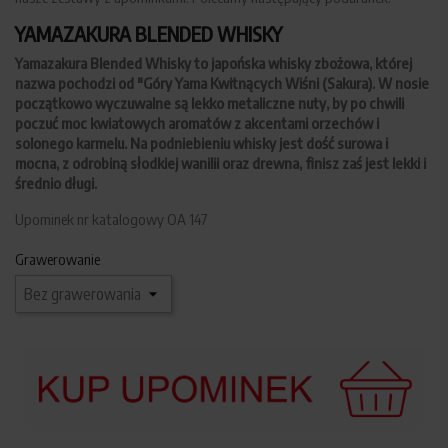
YAMAZAKURA BLENDED WHISKY
Yamazakura Blended Whisky to japońska whisky zbożowa, której
nazwa pochodzi od "Góry Yama Kwitnących Wiśni (Sakura). W nosie
początkowo wyczuwalne są lekko metaliczne nuty, by po chwili
poczuć moc kwiatowych aromatów z akcentami orzechów i
solonego karmelu. Na podniebieniu whisky jest dość surowa i
mocna, z odrobiną słodkiej wanilii oraz drewna, finisz zaś jest lekki i
średnio długi.
Upominek nr katalogowy OA 147
Grawerowanie