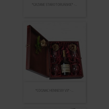
"GRZANE STAROTORUŃSKIE" -...
"COGNAC HENNESSY VS" -...