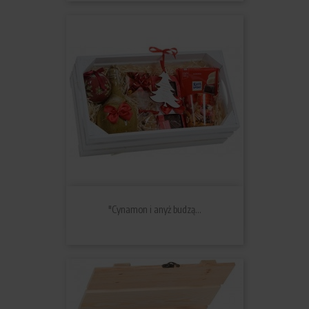
"Cynamon i anyż budzą...