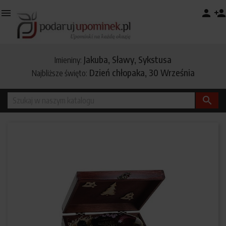

person
person_add
Jakuba, Sławy, Sykstusa
Imieniny:
Dzień chłopaka, 30 Września
Najbliższe święto:
