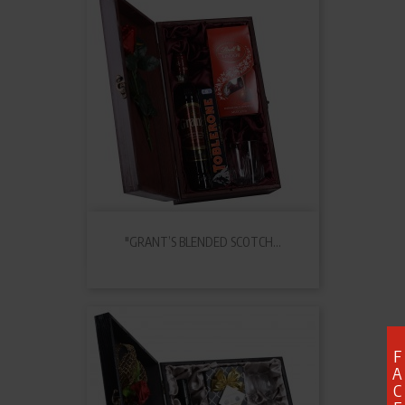
"GRANT’S BLENDED SCOTCH...
F
A
C