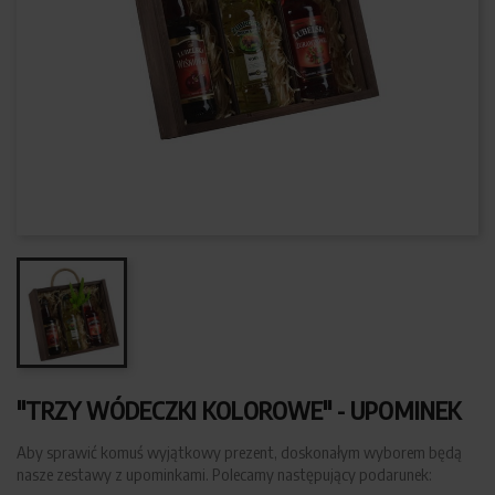
"TRZY WÓDECZKI KOLOROWE" - UPOMINEK
Aby sprawić komuś wyjątkowy prezent, doskonałym wyborem będą
nasze zestawy z upominkami. Polecamy następujący podarunek: