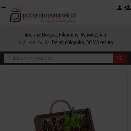

person
person_add
Borysa, Filomeny, Wawrzyńca
Imieniny:
Dzień chłopaka, 30 Września
Najbliższe święto:
