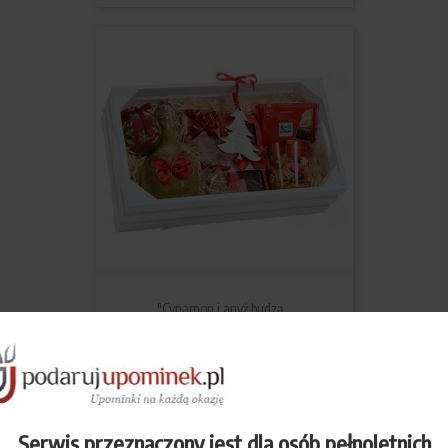
"Cynamon i anyż budzą...
Serwis przeznaczony jest dla osób pełnoletnich