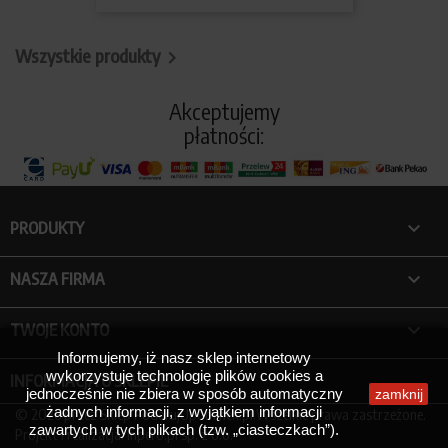
Wszystkie produkty

Akceptujemy
płatności:

PRODUKTY

NASZA FIRMA

TWOJE KONTO
Informujemy, iż nasz sklep internetowy
wykorzystuje technologię plików cookies a
INFORMACJA O SKLEPIE
jednocześnie nie zbiera w sposób automatyczny
zamknij
żadnych informacji, z wyjątkiem informacji
© 2026 przez Sklep PodarujUpominek.pl.Wszelkie prawa zastrzeżone.
zawartych w tych plikach (tzw. „ciasteczkach”).
Projekt i realizacja:
Inpero.pl
sp. z o.o.