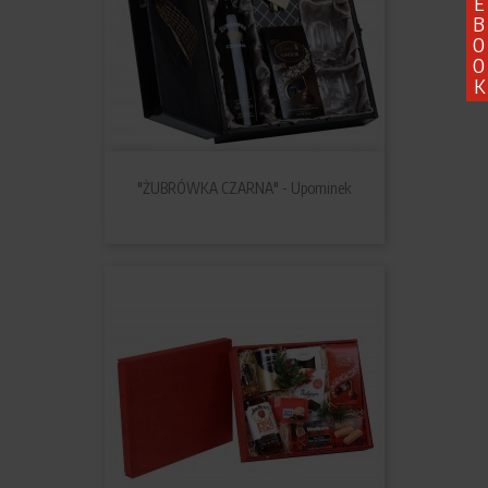
E
B
O
O
K
"ŻUBRÓWKA CZARNA" - Upominek