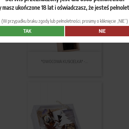
 masz ukończone 18 lat i oświadczasz, że jesteś pełnole
(W przypadku braku zgody lub pełnoletności, prosimy o kliknięcie „NIE”)
TAK
NIE
"OWOCOWA KUSICIELKA" -...