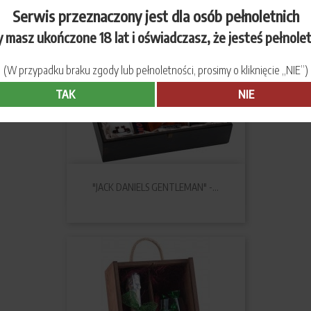
Serwis przeznaczony jest dla osób pełnoletnich
 masz ukończone 18 lat i oświadczasz, że jesteś pełnole
(W przypadku braku zgody lub pełnoletności, prosimy o kliknięcie „NIE”)
TAK
NIE
"JACK DANIELS GENTLEMAN" -...