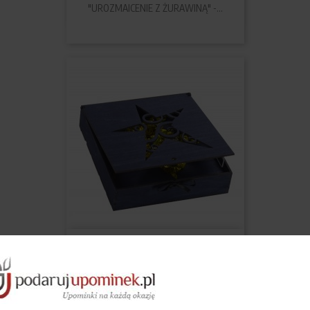
"UROZMAICENIE Z ŻURAWINĄ" -...
"GRANATOWA GWIAZDKA" -...