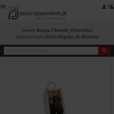

person
person_add
Borysa, Filomeny, Wawrzyńca
Imieniny:
Dzień chłopaka, 30 Września
Najbliższe święto:
