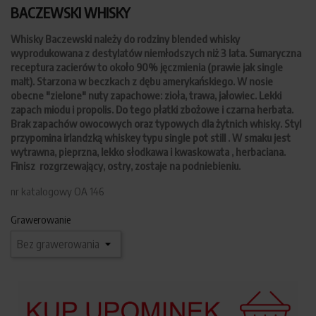
BACZEWSKI WHISKY
Whisky Baczewski należy do rodziny blended whisky
wyprodukowana z destylatów niemłodszych niż 3 lata. Sumaryczna
receptura zacierów to około 90% jęczmienia (prawie jak single
malt). Starzona w beczkach z dębu amerykańskiego. W nosie
obecne "zielone" nuty zapachowe: zioła, trawa, jałowiec. Lekki
zapach miodu i propolis. Do tego płatki zbożowe i czarna herbata.
Brak zapachów owocowych oraz typowych dla żytnich whisky. Styl
przypomina irlandzką whiskey typu single pot still . W smaku jest
wytrawna, pieprzna, lekko słodkawa i kwaskowata , herbaciana.
Finisz rozgrzewający, ostry, zostaje na podniebieniu.
nr katalogowy OA 146
Grawerowanie