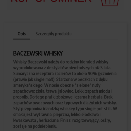
Opis
Szczegóły produktu
BACZEWSKI WHISKY
Whisky Baczewski należy do rodziny blended whisky
wyprodukowana z destylatów niemłodszych niż 3 lata.
Sumaryczna receptura zacierów to około 90% jęczmienia
(prawie jak single malt). Starzona w beczkach z dębu
amerykańskiego. W nosie obecne "zielone" nuty
zapachowe: zioła, trawa, jałowiec. Lekki zapach miodu i
propolis. Do tego płatki zbożowe i czarna herbata. Brak
zapachów owocowych oraz typowych dla żytnich whisky.
Styl przypomina irlandzką whiskey typu single pot still . W
smaku jest wytrawna, pieprzna, lekko słodkawa i
kwaskowata , herbaciana. Finisz rozgrzewający, ostry,
zostaje na podniebieniu.