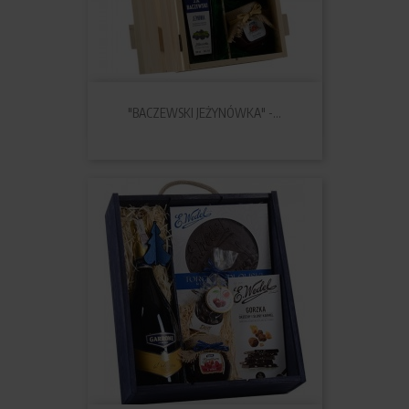
"BACZEWSKI JEŻYNÓWKA" -...