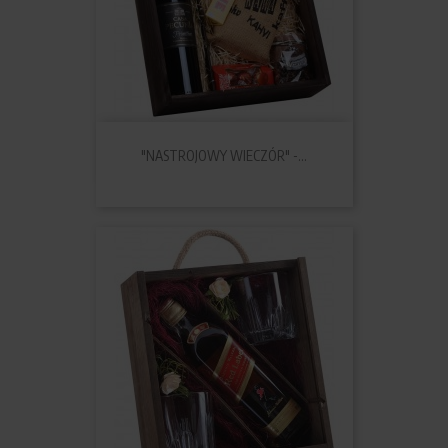
"NASTROJOWY WIECZÓR" -...