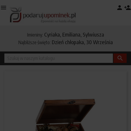

person
person_add
Cyriaka, Emiliana, Sylwiusza
Imieniny:
Dzień chłopaka, 30 Września
Najbliższe święto:
