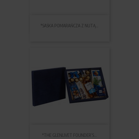
"SASKA POMARAŃCZA Z NUTĄ...
"THE GLENLIVET FOUNDER’S...