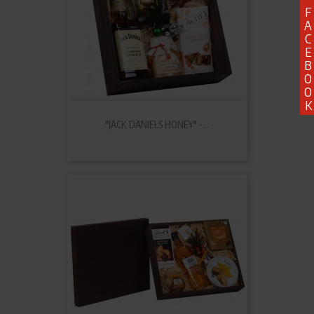
F
A
C
E
B
O
O
K
"JACK DANIELS HONEY" -...