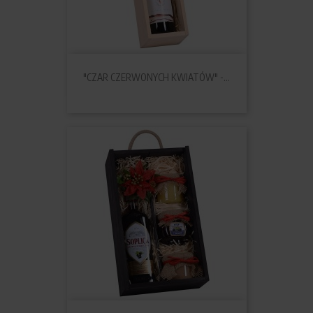
"CZAR CZERWONYCH KWIATÓW" -...