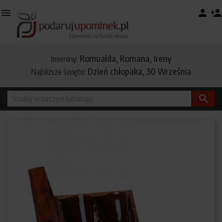

person
person_add
Romualda, Romana, Ireny
Imieniny:
Dzień chłopaka, 30 Września
Najbliższe święto:
