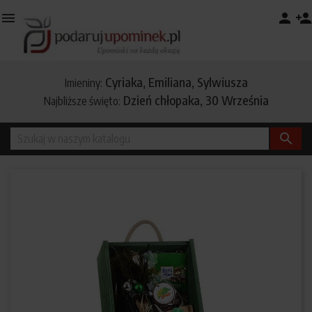

person
person_add
Cyriaka, Emiliana, Sylwiusza
Imieniny:
Dzień chłopaka, 30 Września
Najbliższe święto:
