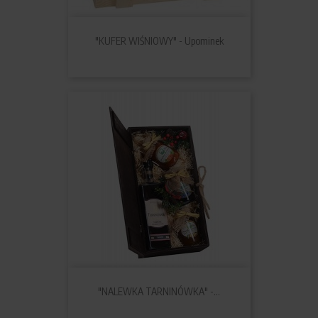
"KUFER WIŚNIOWY" - Upominek
"NALEWKA TARNINÓWKA" -...