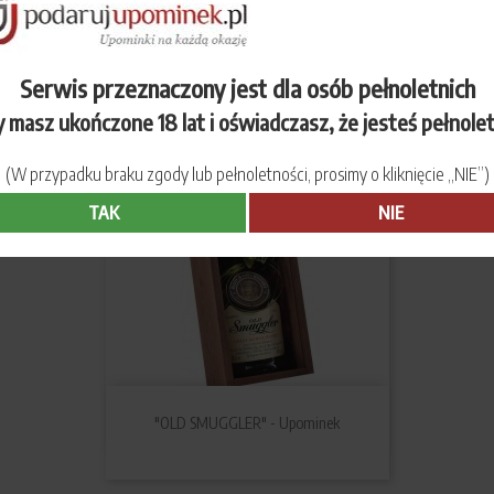
"KRÓWKI MLECZNE" - Upominek
Serwis przeznaczony jest dla osób pełnoletnich
 masz ukończone 18 lat i oświadczasz, że jesteś pełnole
(W przypadku braku zgody lub pełnoletności, prosimy o kliknięcie „NIE”)
TAK
NIE
"OLD SMUGGLER" - Upominek