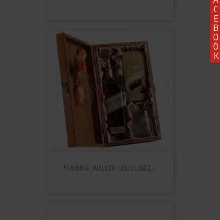
C
E
B
O
O
K
"JOHNNIE WALKER GOLD LABEL...