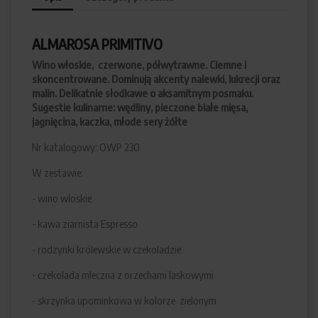
ALMAROSA PRIMITIVO
Wino włoskie, czerwone, półwytrawne. Ciemne i
skoncentrowane. Dominują akcenty nalewki, lukrecji oraz
malin. Delikatnie słodkawe o aksamitnym posmaku.
Sugestie kulinarne: wędliny, pieczone białe mięsa,
jagnięcina, kaczka, młode sery żółte
Nr katalogowy: OWP 230
W zestawie:
- wino włoskie
- kawa ziarnista Espresso
- rodzynki królewskie w czekoladzie
- czekolada mleczna z orzechami laskowymi
- skrzynka upominkowa w kolorze zielonym