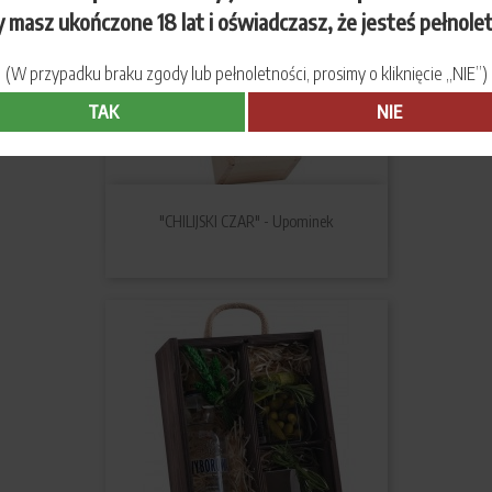
 masz ukończone 18 lat i oświadczasz, że jesteś pełnole
(W przypadku braku zgody lub pełnoletności, prosimy o kliknięcie „NIE”)
TAK
NIE
"CHILIJSKI CZAR" - Upominek