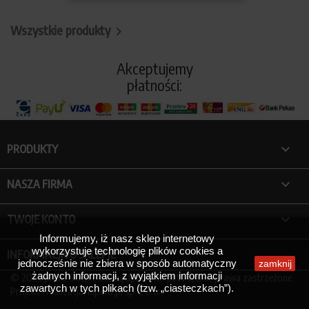
Wszystkie produkty

Akceptujemy
płatności:

PRODUKTY

NASZA FIRMA

TWOJE KONTO
Informujemy, iż nasz sklep internetowy
wykorzystuje technologię plików cookies a
INFORMACJA O SKLEPIE
jednocześnie nie zbiera w sposób automatyczny
zamknij
żadnych informacji, z wyjątkiem informacji
© 2026 przez Sklep PodarujUpominek.pl.Wszelkie prawa zastrzeżone.
zawartych w tych plikach (tzw. „ciasteczkach”).
Projekt i realizacja:
Inpero.pl
sp. z o.o.