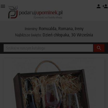

person
person_add
Romualda, Romana, Ireny
Imieniny:
Dzień chłopaka, 30 Września
Najbliższe święto:
