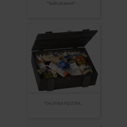
"Słodki jak piernik" -...
"CHŁOPSKA PĘDZONA...