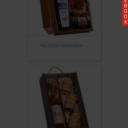
B
O
O
K
"BACZEWSKI WIŚNIÓWKA" -...