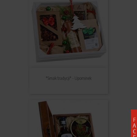
"Smak tradycji" - Upominek
F
A
C
E